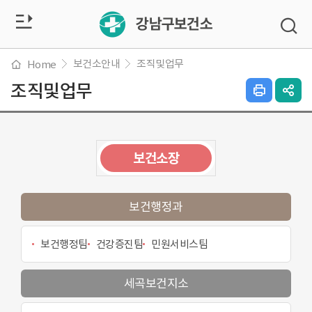
전
검
색
체
창
열
보건소안내
조직및업무
Home
메
기
조직및업무
인
SN
쇄
공
뉴
하
유
기
열
열
기
보건소장
기
보건행정과
보건행정팀
건강증진팀
민원서비스팀
세곡보건지소