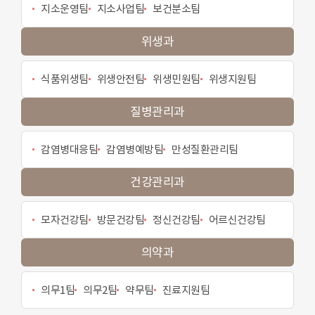
지소운영팀
지소사업팀
보건분소팀
위생과
식품위생팀
위생안전팀
위생민원팀
위생지원팀
질병관리과
감염병대응팀
감염병예방팀
만성질환관리팀
건강관리과
모자건강팀
방문건강팀
정신건강팀
어르신건강팀
의약과
의무1팀
의무2팀
약무팀
진료지원팀