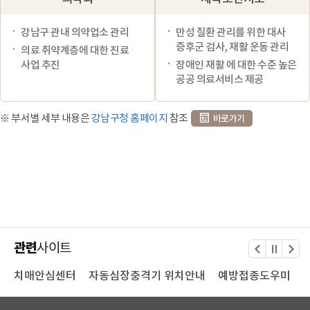
강남구 관내 의약업소 관리
만성 질환 관리를 위한 대사
증후군 검사, 재활 운동 관리
의료 취약계층에 대한 진료
사업 추진
장애인 재활 에 대한 수준 높은
공공 의료서비스 제공
※ 부서별 세부 내용은
강남구청 홈페이지
참조
바로가기
관련
사이트
터
치매안심센터
자동심장충격기 위치안내
예방접종도우미