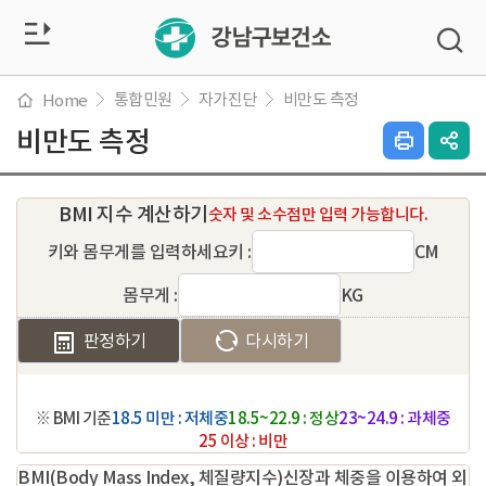
전
검
색
체
창
열
통합민원
자가진단
비만도 측정
Home
메
기
비만도 측정
인
SN
쇄
공
뉴
하
유
기
열
열
BMI 지수 계산하기
숫자 및 소수점만 입력 가능합니다.
기
기
키와 몸무게를 입력하세요
키 :
CM
몸무게 :
KG
판정하기
다시하기
※ BMI 기준
18.5 미만 : 저체중
18.5~22.9 : 정상
23~24.9 : 과체중
25 이상 : 비만
BMI(Body Mass Index, 체질량지수)신장과 체중을 이용하여 외