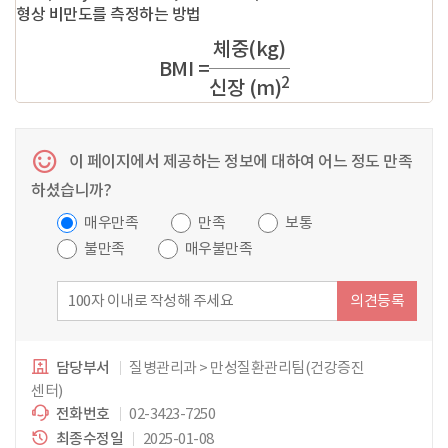
형상 비만도를 측정하는 방법
체중(kg)
BMI =
2
분
신장 (m)
의
이 페이지에서 제공하는 정보에 대하여 어느 정도 만족
하셨습니까?
매우만족
만족
보통
불만족
매우불만족
의견등록
담당부서
질병관리과 > 만성질환관리팀(건강증진
센터)
전화번호
02-3423-7250
최종수정일
2025-01-08