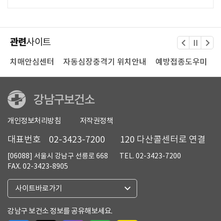
관련
사이트
터
치매안심센터
자동심장충격기 위치안내
예방접종도우미
개인정보처리방침
저작권정책
대표번호
02-3423-7200
120 다산콜센터로 연결
[06088] 서울시 강남구 선릉로 668
TEL. 02-3423-7200
FAX. 02-3423-8905
열
사이트바로가기
기
강남구 보건소 정보를 공유해보세요.