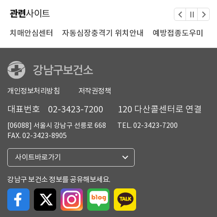
관련
사이트
터
치매안심센터
자동심장충격기 위치안내
예방접종도우미
개인정보처리방침
저작권정책
대표번호
02-3423-7200
120 다산콜센터로 연결
[06088] 서울시 강남구 선릉로 668
TEL. 02-3423-7200
FAX. 02-3423-8905
열
사이트바로가기
기
강남구 보건소 정보를 공유해보세요.