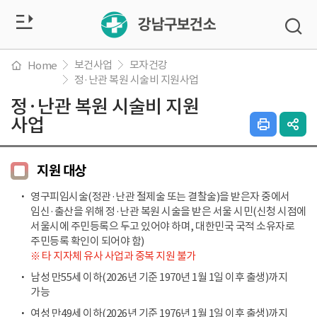
전
검
색
체
창
열
보건사업
모자건강
Home
메
기
정·난관 복원 시술비 지원사업
정·난관 복원 시술비 지원
뉴
사업
인
SN
열
쇄
공
하
유
기
기
열
지원 대상
기
영구피임시술(정관·난관 절제술 또는 결찰술)을 받은자 중에서
임신·출산을 위해 정·난관 복원 시술을 받은 서울 시민(신청 시점에
서울시에 주민등록으 두고 있어야 하며, 대한민국 국적 소유자로
주민등록 확인이 되어야 함)
※ 타 지자체 유사 사업과 중복 지원 불가
남성 만55세 이하(2026년 기준 1970년 1월 1일 이후 출생)까지
가능
여성 만49세 이하(2026년 기준 1976년 1월 1일 이후 출생)까지