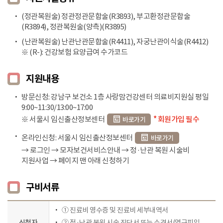
(정관복원술) 정관정관문합술(R3893), 부고환정관문합술
(R3894), 정관복원술(양측)(R3895)
(난관복원술) 난관난관문합술(R4411), 자궁난관이식술(R4412)
※ (R-): 건강보험 요양급여 수가코드
지원내용
방문신청: 강남구 보건소 1층 사랑맘건강센터 의료비지원실 평일
9:00~11:30/13:00~17:00
※ 서울시 임신출산정보센터
* 회원가입 필수
바로가기
온라인신청: 서울시 임신출산정보센터
바로가기
→ 로그인 → 모자보건서비스안내 → 정·난관 복원 시술비
지원사업 → 페이지 맨 아래 신청하기
구비서류
① 진료비 영수증 및 진료비 세부내역서
신청자
② 정·난관 복원 시술 진단서 또는 소견서(영구피임