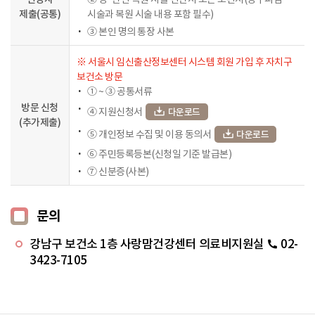
제출(공통)
시술과 복원 시술 내용 포함 필수)
③ 본인 명의 통장 사본
※
서울시 임신출산정보센터 시스템 회원 가입 후
자치구
보건소 방문
① ~ ③ 공통서류
방문 신청
④ 지원신청서
다운로드
(추가제출)
⑤ 개인정보 수집 및 이용 동의서
다운로드
⑥ 주민등록등본(신청일 기준 발급본)
⑦ 신분증(사본)
문의
강남구 보건소 1층 사랑맘건강센터 의료비지원실
02-
3423-7105