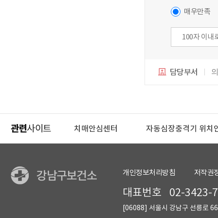
매우만족
담당부서
의
관련
사이트
구웰에이징센터
치매안심센터
자동심장충격기 위치
개인정보처리방침
저작권
대표번호
02-3423-
[06088] 서울시 강남구 선릉로 66