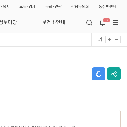
·복지
교육·경제
문화·관광
강남구의회
동주민센터
열
열
열
열
열
00
검
정보마당
보건소안내
팝
사
색
기
기
기
기
기
창
화
열
가
업
이
면
기
크
기
트
인
SNS
쇄
공
맵
하
유
기
열
기