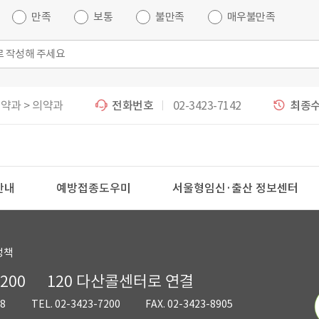
만족
보통
불만족
매우불만족
약과 > 의약과
전화번호
02-3423-7142
최종
안내
예방접종도우미
서울형임신·출산 정보센터
정책
7200
120 다산콜센터로 연결
8
TEL. 02-3423-7200
FAX. 02-3423-8905