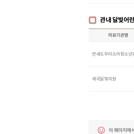
관내 달빛어린
의료기관명
연세도우리소아청소년
세곡달빛의원
이 페이지에서