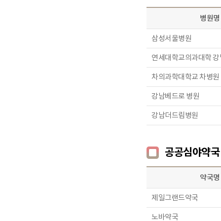
병원명
삼성서울병원
연세대학교의과대학 
차의과학대학교 차병원
강남베드로 병원
강남더드림병원
공공심야약국
약국명
제일그랜드약국
노바약국