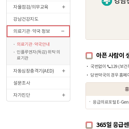
자율점검/의무교육
강남건강지도
의료기관·약국 정보
의료기관·약국안내
인플루엔자(독감) 위탁 의
아픈 사람이 
료기관
국번없이
129 (보
자동심장충격기(AED)
당번약국의 경우 홈페이
설문조사
휴
자가진단
응급의료포털 E-Gen 
365일 응급센