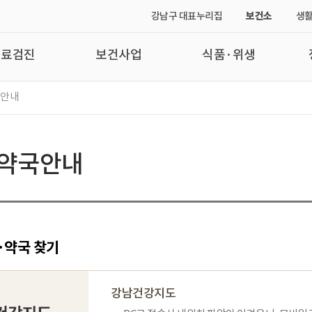
강남구 대표누리집
보건소
생활
진료검진
보건사업
식품·위생
국안내
약국안내
·약국 찾기
강남건강지도