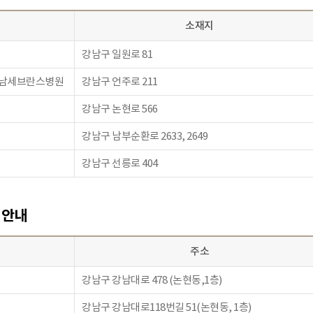
소재지
강남구 일원로 81
강남세브란스병원
강남구 언주로 211
강남구 논현로 566
강남구 남부순환로 2633, 2649
강남구 선릉로 404
 안내
주소
강남구 강남대로 478 (논현동,1층)
강남구 강남대로118번길 51(논현동, 1층)