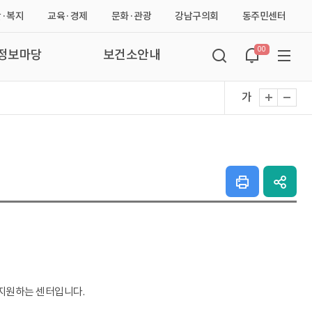
·복지
교육·경제
문화·관광
강남구의회
동주민센터
열
열
열
열
열
00
검
정보마당
보건소안내
팝
사
색
기
기
기
기
기
창
화
열
가
업
이
면
기
크
기
트
인
SNS
쇄
공
맵
하
유
기
열
기
지원하는 센터입니다.