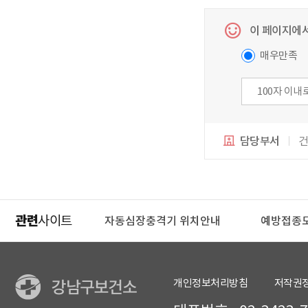
이 페이지에서
매우만족
담당부서
건
관련
사이트
격기 위치안내
예방접종도우미
서울형임신·출산 
개인정보처리방침
저작권