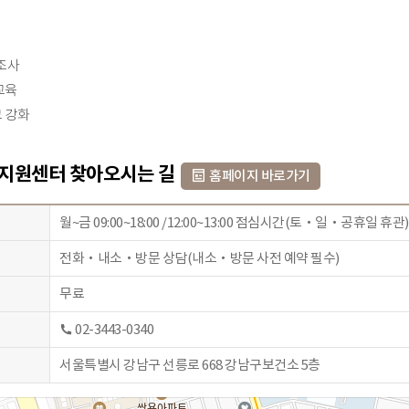
조사
교육
 강화
지원센터 찾아오시는 길
홈페이지 바로가기
월~금 09:00~18:00 /12:00~13:00 점심시간(토‧일‧공휴일 휴관)
전화‧내소‧방문 상담(내소‧방문 사전 예약 필수)
무료
02-3443-0340
서울특별시 강남구 선릉로 668 강남구보건소 5층