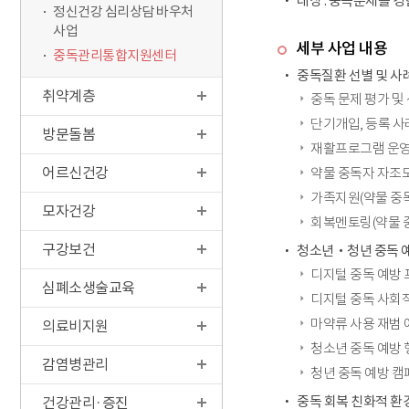
대상 : 중독문제를 
정신건강 심리상담 바우처
사업
세부 사업 내용
중독관리통합지원센터
중독질환 선별 및 사
취약계층
중독 문제 평가 및
단기개입, 등록 
방문돌봄
재활프로그램 운
어르신건강
약물 중독자 자조
가족지원(약물 중독
모자건강
회복멘토링(약물 중
구강보건
청소년‧청년 중독 
디지털 중독 예방
심폐소생술교육
디지털 중독 사회
마약류 사용 재범
의료비지원
청소년 중독 예방 
감염병관리
청년 중독 예방 캠
중독 회복 친화적 환
건강관리·증진