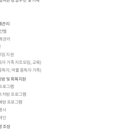
경험하는 강남구민 및 가족
례관리
 선별
사례관리
영
모임 지원
자 가족 자조모임, 교육)
독자, 약물 중독자 가족)
예방 및 회복지원
 프로그램
적 처방 프로그램
 예방 프로그램
행사
페인
경 조성