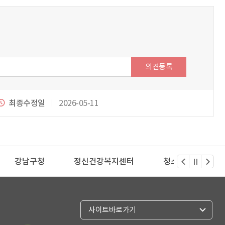
의견등록
최종수정일
2026-05-11
지센터
청소년심리지원센터 사이쉼
식품안전나라 
열
사이트바로가기