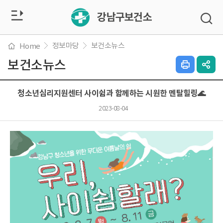
전
검
색
체
창
열
정보마당
보건소뉴스
Home
메
기
보건소뉴스
인
SN
쇄
공
뉴
하
유
청소년심리지원센터 사이쉼과 함께하는 시원한 멘탈힐링🌊
기
열
열
기
2023-08-04
기