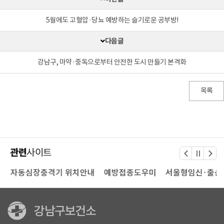
5월에도 고혈압·당뇨 예방하는 슬기로운 공부방!
다음글
강남구, 마약·중독으로부터 안전한 도시 만들기 본격화
목록
관련
사이트
터
자동심장충격기 위치안내
예방접종도우미
서울형임신·출산