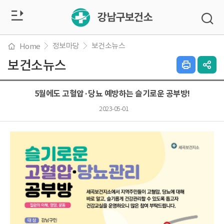
전
검
색
체
창
열
정보마당
보건소뉴스
Home
메
기
보건소뉴스
인
SN
쇄
공
뉴
하
유
5월에도 고혈압·당뇨 예방하는 슬기로운 공부방!
기
열
열
기
2023-05-01
기