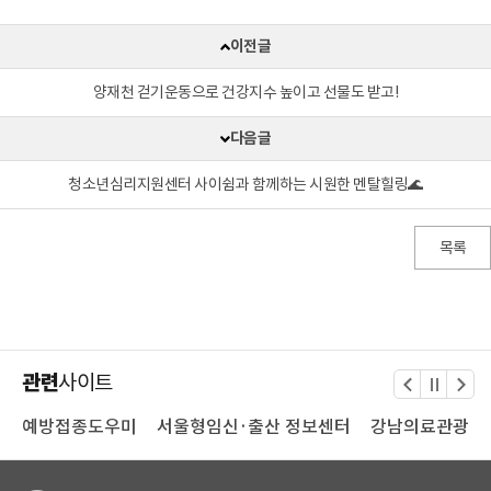
이전글
양재천 걷기운동으로 건강지수 높이고 선물도 받고!
다음글
청소년심리지원센터 사이쉼과 함께하는 시원한 멘탈힐링🌊
목록
관련
사이트
내
예방접종도우미
서울형임신·출산 정보센터
강남의료관광