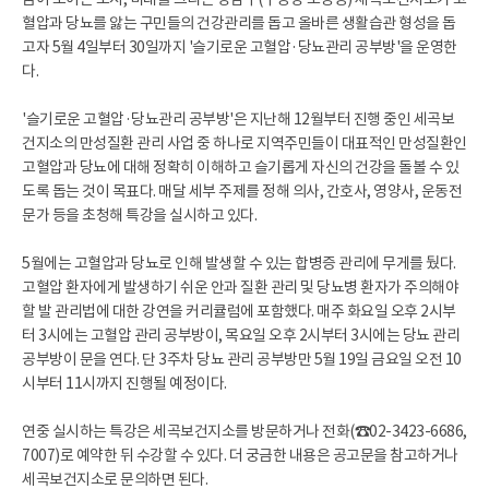
혈압과 당뇨를 앓는 구민들의 건강관리를 돕고 올바른 생활습관 형성을 돕
고자 5월 4일부터 30일까지 '슬기로운 고혈압·당뇨관리 공부방'을 운영한
다.
'슬기로운 고혈압·당뇨관리 공부방'은 지난해 12월부터 진행 중인 세곡보
건지소의 만성질환 관리 사업 중 하나로 지역주민들이 대표적인 만성질환인
고혈압과 당뇨에 대해 정확히 이해하고 슬기롭게 자신의 건강을 돌볼 수 있
도록 돕는 것이 목표다. 매달 세부 주제를 정해 의사, 간호사, 영양사, 운동전
문가 등을 초청해 특강을 실시하고 있다.
5월에는 고혈압과 당뇨로 인해 발생할 수 있는 합병증 관리에 무게를 뒀다.
고혈압 환자에게 발생하기 쉬운 안과 질환 관리 및 당뇨병 환자가 주의해야
할 발 관리법에 대한 강연을 커리큘럼에 포함했다. 매주 화요일 오후 2시부
터 3시에는 고혈압 관리 공부방이, 목요일 오후 2시부터 3시에는 당뇨 관리
공부방이 문을 연다. 단 3주차 당뇨 관리 공부방만 5월 19일 금요일 오전 10
시부터 11시까지 진행될 예정이다.
연중 실시하는 특강은 세곡보건지소를 방문하거나 전화(☎02-3423-6686,
7007)로 예약한 뒤 수강할 수 있다. 더 궁금한 내용은 공고문을 참고하거나
세곡보건지소로 문의하면 된다.