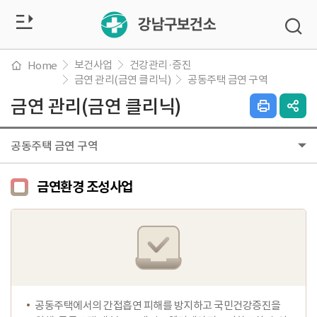
전
검
색
체
창
열
보건사업
건강관리·증진
Home
메
기
금연 관리(금연 클리닉)
공동주택 금연 구역
금연 관리(금연 클리닉)
인
SN
뉴
쇄
공
하
유
열
공동주택 금연 구역
기
열
기
기
금연환경 조성사업
공동주택에서의 간접흡연 피해를 방지하고 국민건강증진을