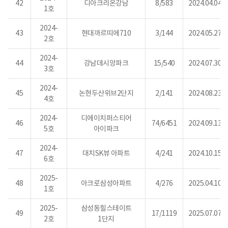
42
디아크리온강남
8/583
2024.04.04.
1호
2024-
43
현대까르띠에710
3/144
2024.05.27.
2호
2024-
44
강남데시앙파크
15/540
2024.07.30.
3호
2024-
45
논현두산위브2단지
2/141
2024.08.23.
4호
2024-
디에이치퍼스티어
46
74/6451
2024.09.13.
5호
아이파크
2024-
47
대치SK뷰 아파트
4/241
2024.10.15.
6호
2025-
48
아크로삼성아파트
4/276
2025.04.10.
1호
2025-
삼성동힐스테이트
49
17/1119
2025.07.07.
2호
1단지