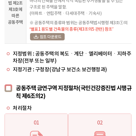
하나의 건축물 안에서 각각 독립된 주거생활을 할 수 있는
법 제2조
구조로 된 주택을 말함.
제3호에
(아파트ㆍ연립주택ㆍ다세대주택ㆍ기숙사)
따른
공동주택
※ 공동주택의 종류와 범위는 공동주택법시행령 제3조①의
‘별표1 용도별 건축물의 종류(제3조의5 관련) 참조’
참조 다운로드
지정범위 : 공동주택의 복도ㆍ계단ㆍ엘리베이터ㆍ지하주
차장(전부 또는 일부)
지정기관 : 구청장(강남구 보건소 보건행정과)
공동주택 금연구역 지정절차(국민건강증진법 시행규
칙 제6조의2)
처리절차
01
02