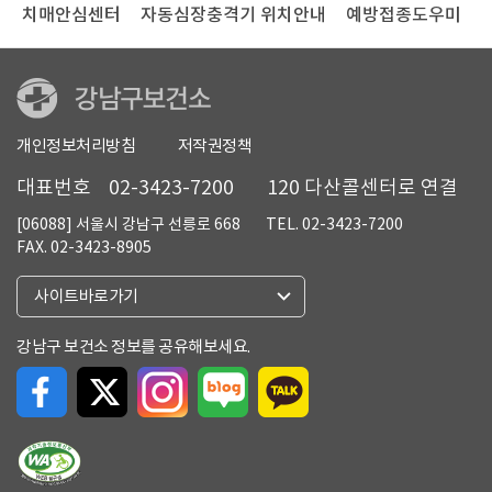
터
자동심장충격기 위치안내
예방접종도우미
서울형임신·출산
개인정보처리방침
저작권정책
대표번호
02-3423-7200
120 다산콜센터로 연결
[06088] 서울시 강남구 선릉로 668
TEL. 02-3423-7200
FAX. 02-3423-8905
열
사이트바로가기
기
강남구 보건소 정보를 공유해보세요.