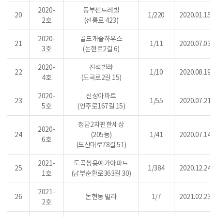
2020-
동부센트레빌
20
1/220
2020.01.15.
2호
(선릉로 423)
2020-
골드캐슬하우스
21
1/11
2020.07.03.
3호
(논현로2길 6)
2020-
진석빌라
22
1/10
2020.08.19.
4호
(도곡로2길 15)
2020-
신성아파트
23
1/55
2020.07.21.
5호
(언주로167길 15)
청담2차편한세상
2020-
24
(205동)
1/41
2020.07.14.
6호
(도산대로78길 51)
2021-
도곡쌍용예가아파트
25
1/384
2020.12.24.
1호
(남부순환로363길 30)
2021-
26
논현동 빌라
1/7
2021.02.23.
2호