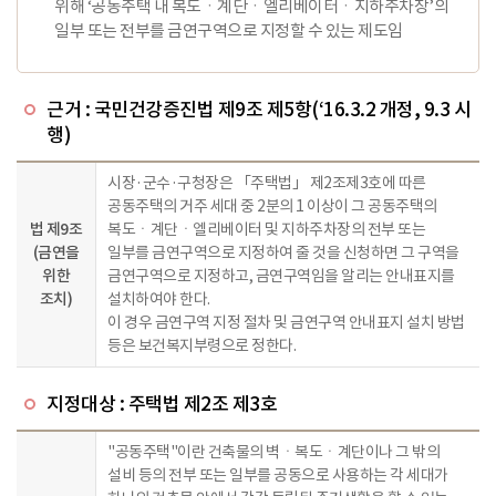
위해 ‘공동주택 내 복도ㆍ계단ㆍ엘리베이터ㆍ지하주차장’의
일부 또는 전부를 금연구역으로 지정할 수 있는 제도임
근거 : 국민건강증진법 제9조 제5항(‘16.3.2 개정, 9.3 시
행)
시장·군수·구청장은 「주택법」 제2조제3호에 따른
공동주택의 거주 세대 중 2분의 1 이상이 그 공동주택의
법 제9조
복도ㆍ계단ㆍ엘리베이터 및 지하주차장의 전부 또는
(금연을
일부를 금연구역으로 지정하여 줄 것을 신청하면 그 구역을
위한
금연구역으로 지정하고, 금연구역임을 알리는 안내표지를
조치)
설치하여야 한다.
이 경우 금연구역 지정 절차 및 금연구역 안내표지 설치 방법
등은 보건복지부령으로 정한다.
지정대상 : 주택법 제2조 제3호
"공동주택"이란 건축물의 벽ㆍ복도ㆍ계단이나 그 밖의
설비 등의 전부 또는 일부를 공동으로 사용하는 각 세대가