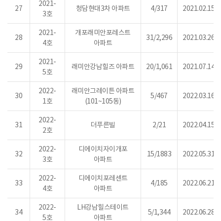
2021-
27
청담현대3차 아파트
4/317
2021.02.15.
3호
2021-
개포래미안포레스트
28
31/2,296
2021.03.26.
4호
아파트
2021-
29
래미안강남힐즈 아파트
20/1,061
2021.07.14.
5호
2022-
래미안그레이튼 아파트
30
5/467
2022.03.16.
1호
(101~105동)
2022-
31
더푸른빌
2/21
2022.04.15.
2호
2022-
디에이치자이개포
32
15/1883
2022.05.31.
3호
아파트
2022-
디에이치포레센트
33
4/185
2022.06.21.
4호
아파트
2022-
LH강남힐스테이트
34
5/1,344
2022.06.28.
5호
아파트