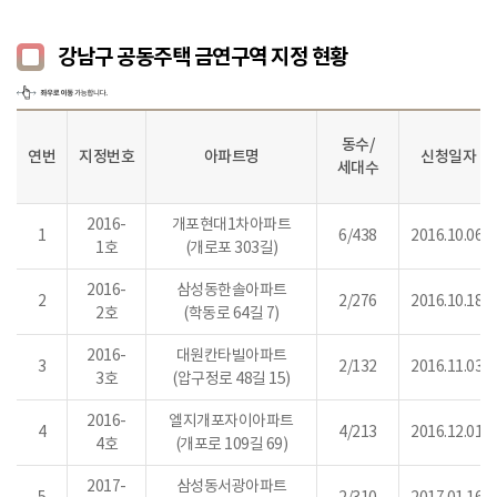
강남구 공동주택 금연구역 지정 현황
동수/
연번
지정번호
아파트명
신청일자
세대수
2016-
개포현대1차아파트
1
6/438
2016.10.06.
1호
(개로포 303길)
2016-
삼성동한솔아파트
2
2/276
2016.10.18.
2호
(학동로 64길 7)
2016-
대원칸타빌아파트
3
2/132
2016.11.03.
3호
(압구정로 48길 15)
2016-
엘지개포자이아파트
4
4/213
2016.12.01.
4호
(개포로 109길 69)
2017-
삼성동서광아파트