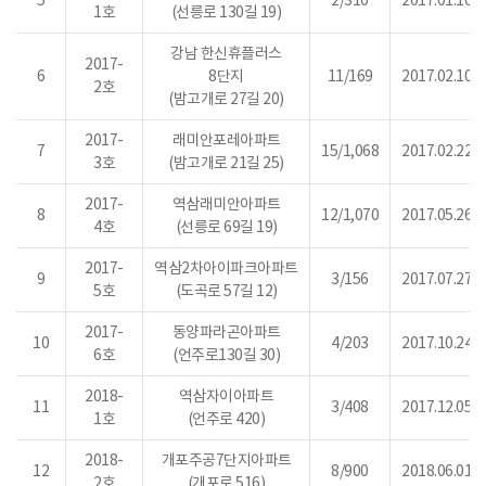
5
2/310
2017.01.16.
1호
(선릉로 130길 19)
강남 한신휴플러스
2017-
6
8단지
11/169
2017.02.10.
2호
(밤고개로 27길 20)
2017-
래미안포레아파트
7
15/1,068
2017.02.22.
3호
(밤고개로 21길 25)
2017-
역삼래미안아파트
8
12/1,070
2017.05.26.
4호
(선릉로 69길 19)
2017-
역삼2차아이파크아파트
9
3/156
2017.07.27.
5호
(도곡로 57길 12)
2017-
동양파라곤아파트
10
4/203
2017.10.24.
6호
(언주로130길 30)
2018-
역삼자이아파트
11
3/408
2017.12.05.
1호
(언주로 420)
2018-
개포주공7단지아파트
12
8/900
2018.06.01.
2호
(개포로 516)